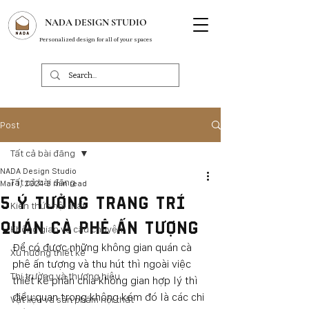
NADA DESIGN STUDIO
Personalized design for all of your spaces
Post
Tất cả bài đăng
NADA Design Studio
Tất cả bài đăng
Mar 1, 2024
3 min read
5 Ý TƯỞNG TRANG TRÍ
Kiến thức nội thất
QUÁN CÀ PHÊ ẤN TƯỢNG
Không gian và câu chuyện
Để có được những không gian quán cà 
Xu hướng thiết kế
phê ấn tượng và thu hút thì ngoài việc 
Thị trường và thương hiệu
thiết kế phân chia không gian hợp lý thì 
điều quan trọng không kém đó là các chi 
Vật liệu và sản phẩm nội thất