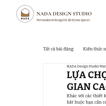
NADA DESIGN STUDIO
Personalized design for all of your spaces
Tất cả bài đăng
Kiến thức n
NADA Design Studio
Mar
Thị trường và thương hiệu
LỰA CH
GIAN CA
Khác với các thiết 
bắt buộc bạn cần có