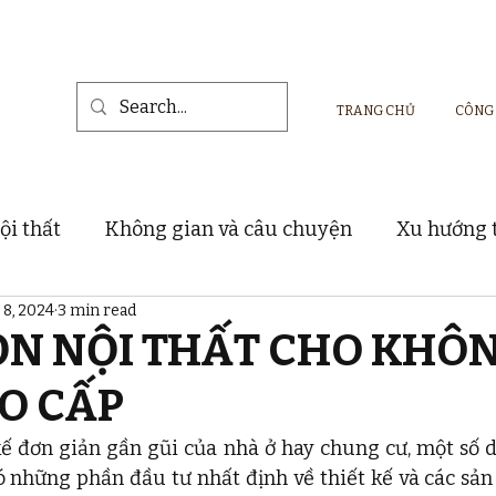
TRANG CHỦ
CÔNG
ội thất
Không gian và câu chuyện
Xu hướng t
 8, 2024
3 min read
Vật liệu và sản phẩm nội thất
Dự án thực tế
ỌN NỘI THẤT CHO KHÔ
O CẤP
kế đơn giản gần gũi của nhà ở hay chung cư, một số d
 những phần đầu tư nhất định về thiết kế và các sản 