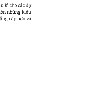
u kì cho các 
dự 
lớn những kiểu 
ẳng cấp hơn và 