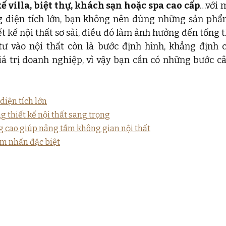
kế villa, biệt thự, khách sạn hoặc spa cao cấp
…với m
g diện tích lớn, bạn không nên dùng những sản phẩm
t kế nội thất sơ sài, điều đó làm ảnh hưởng đến tổng t
ư vào nội thất còn là bước định hình, khẳng định cá
á trị doanh nghiệp, vì vậy bạn cần có những bước câ
 diện tích lớn
g thiết kế nội thất sang trọng
ng cao giúp nâng tầm không gian nội thất
ểm nhấn đặc biệt