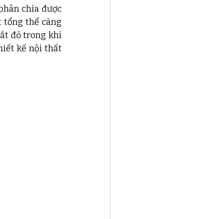
phân chia được 
 tổng thể càng 
t đỏ trong khi 
iết kế nội thất 