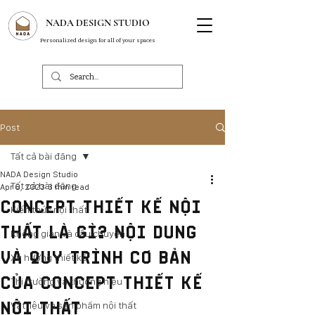
NADA DESIGN STUDIO
Personalized design for all of your spaces
Post
Tất cả bài đăng
NADA Design Studio
Tất cả bài đăng
Apr 6, 2023
3 min read
CONCEPT THIẾT KẾ NỘI
Kiến thức nội thất
THẤT LÀ GÌ? NỘI DUNG
Không gian và câu chuyện
VÀ QUY TRÌNH CƠ BẢN
Xu hướng thiết kế
CỦA CONCEPT THIẾT KẾ
Thị trường và thương hiệu
NỘI THẤT
Vật liệu và sản phẩm nội thất