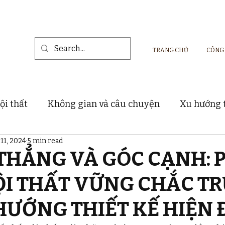
TRANG CHỦ
CÔNG
ội thất
Không gian và câu chuyện
Xu hướng t
11, 2024
5 min read
Vật liệu và sản phẩm nội thất
Dự án thực tế
THẲNG VÀ GÓC CẠNH: 
ỘI THẤT VỮNG CHẮC T
HƯỚNG THIẾT KẾ HIỆN 