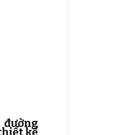
 đường 
hiết kế 