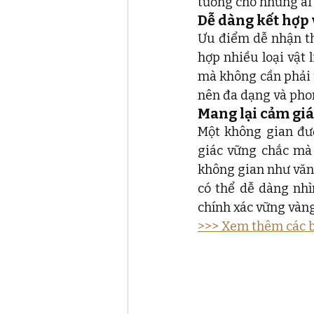
tưởng cho những ai
Dễ dàng kết hợp v
Ưu điểm dễ nhận thấ
hợp nhiều loại vật 
mà không cần phải u
nên đa dạng và pho
Mang lại cảm gi
Một không gian đượ
giác vững chắc mà 
không gian như văn
có thể dễ dàng nhìn
chính xác vững vàng
>>> Xem thêm các b