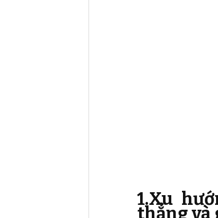
1.Xu hướ
thẳng và g