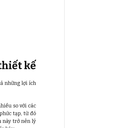
hiết kế 
 những lợi ích 
iều so với các 
phong cách khác. Các vật liệu không cần phải uốn cong hay điều chỉnh phức tạp, từ đó 
này trở nên lý 