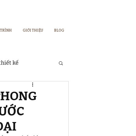
 TRÌNH
GIỚI THIỆU
BLOG
hiết kế
PHONG
RƯỚC
ĐẠI