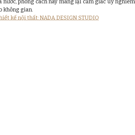
à nước, phong cách này mang lại cảm giác uy nghiêm 
o không gian. 
 thiết kế nội thất: NADA DESIGN STUDIO