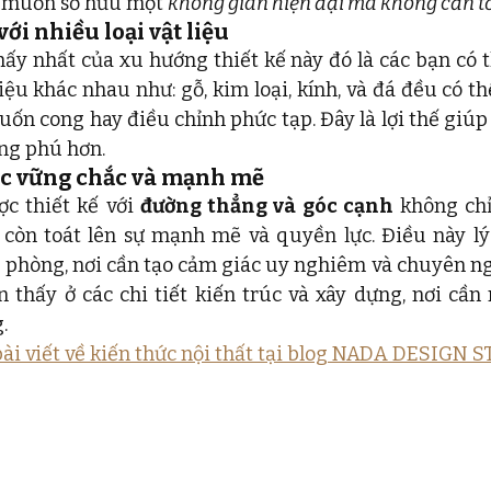
 muốn sở hữu một 
không gian hiện đại mà không cần t
ới nhiều loại vật liệu
y nhất của xu hướng thiết kế này đó là các bạn có t
liệu khác nhau như: gỗ, kim loại, kính, và đá đều có t
ốn cong hay điều chỉnh phức tạp. Đây là lợi thế giúp 
ng phú hơn.
ác vững chắc và mạnh mẽ
c thiết kế với 
đường thẳng và góc cạnh
 không ch
còn toát lên sự mạnh mẽ và quyền lực. Điều này lý 
 phòng, nơi cần tạo cảm giác uy nghiêm và chuyên ng
 thấy ở các chi tiết kiến trúc và xây dựng, nơi cần 
. 
ài viết về kiến thức nội thất tại blog NADA DESIGN 