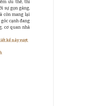
Dù phong cách thiết kế nội thất với những đường cong đang dần chiếm ưu thế, thì 
ới sự gọn gàng, 
 còn mang lại 
 góc cạnh đang 
, cơ quan nhà 
iết kế này vượt 
nh