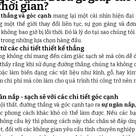
thời gian?
 thẳng và góc cạnh
 mang lại một cái nhìn hiện đại
 một thế giới thay đổi liên tục, sự gọn gàng và đơn
hông bao giờ bị lỗi thời. Đó là lý do tại sao chúng tôi
 trong những lựa chọn hàng đầu.
từ các chi tiết thiết kế thẳng 
ng không chỉ mang đến cảm giác sạch sẽ mà còn dễ d
 thấy rằng khi sử dụng đường thẳng, chúng ta không cầ
ặc làm biến dạng các vật liệu như kính, gỗ, hay kim 
 chi phí mà còn làm cho quá trình thi công trở nên 
n nắp - sạch sẽ với các chi tiết góc cạnh
i thất, đường thẳng và góc cạnh tạo ra 
sự ngăn nắp, 
c phong cách khác khó có thể làm được. Nếu các bạn
không cầu kỳ thì phong cách này chắc chắn sẽ đáp ứn
ệt, đối với các không gian yêu cầu tính chuyên nghiệp