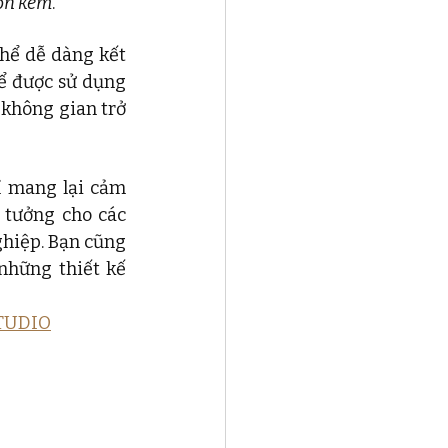
ốn kém
.
hể dễ dàng kết 
hể được sử dụng 
không gian trở 
ỉ mang lại cảm 
tưởng cho các 
hiệp. Bạn cũng 
những thiết kế 
STUDIO