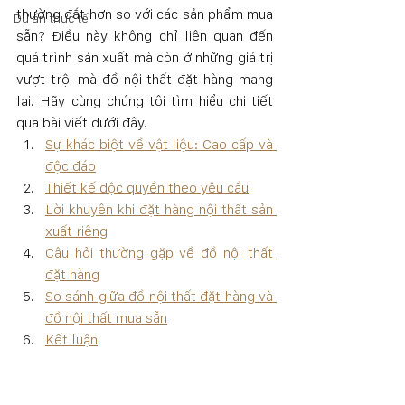
thường đắt hơn so với các sản phẩm mua 
Dự án thực tế
sẵn? Điều này không chỉ liên quan đến 
quá trình sản xuất mà còn ở những giá trị 
vượt trội mà đồ nội thất đặt hàng mang 
lại. Hãy cùng chúng tôi tìm hiểu chi tiết 
qua bài viết dưới đây.
Sự khác biệt về vật liệu: Cao cấp và 
độc đáo
Thiết kế độc quyền theo yêu cầu
Lời khuyên khi đặt hàng nội thất sản 
xuất riêng
Câu hỏi thường gặp về đồ nội thất 
đặt hàng
So sánh giữa đồ nội thất đặt hàng và 
đồ nội thất mua sẵn
Kết luận