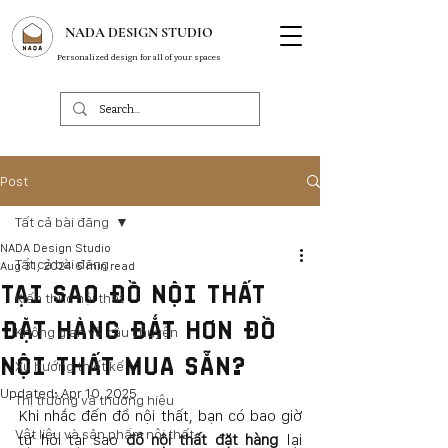
NADA DESIGN STUDIO
Personalized design for all of your spaces
Post
Tất cả bài đăng
NADA Design Studio
Tất cả bài đăng
Aug 31, 2024
6 min read
TẠI SAO ĐỒ NỘI THẤT
Kiến thức nội thất
ĐẶT HÀNG ĐẮT HƠN ĐỒ
Không gian và câu chuyện
NỘI THẤT MUA SẴN?
Xu hướng thiết kế
Updated:
Apr 10, 2025
Thị trường và thương hiệu
Khi nhắc đến đồ nội thất, bạn có bao giờ 
Vật liệu và sản phẩm nội thất
tự hỏi tại sao 
đồ nội thất đặt hàng
 lại 