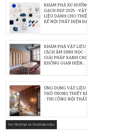
KHÁM PHÁ XU HƯỚNG
GẠCH ĐẸP 2025 - VẬT
LIỆU DÀNH CHO THIẾT
KẾ NỘI THẤT HIỆN ĐẠI
KHÁM PHÁ VẬT LIỆU
CÁCH ÂM SINH HỌC -
GIẢI PHÁP XANH CHO
KHÔNG GIAN HIỆN
ĐẠI
ỨNG DỤNG VẬT LIỆU
THÔ TRONG THIẾT KẾ
- THI CÔNG NỘI THẤT
THỊ TRƯỜNG VÀ THƯƠNG HIỆU