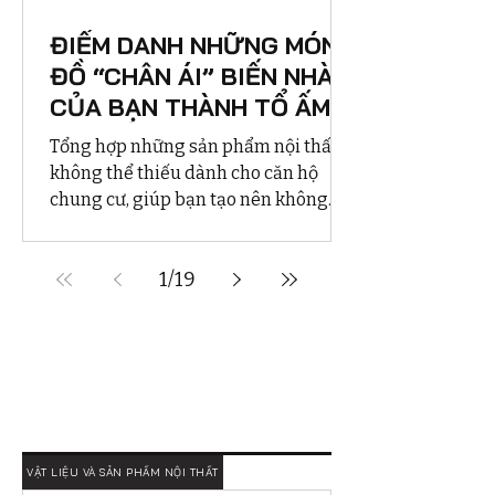
ĐIỂM DANH NHỮNG MÓN
ĐỒ “CHÂN ÁI” BIẾN NHÀ
CỦA BẠN THÀNH TỔ ẤM
LÝ TƯỞNG
Tổng hợp những sản phẩm nội thất
không thể thiếu dành cho căn hộ
chung cư, giúp bạn tạo nên không
gian sống tiện nghi, hiện đại và ấm
cúng
1
/
19
VẬT LIỆU VÀ SẢN PHẨM NỘI THẤT