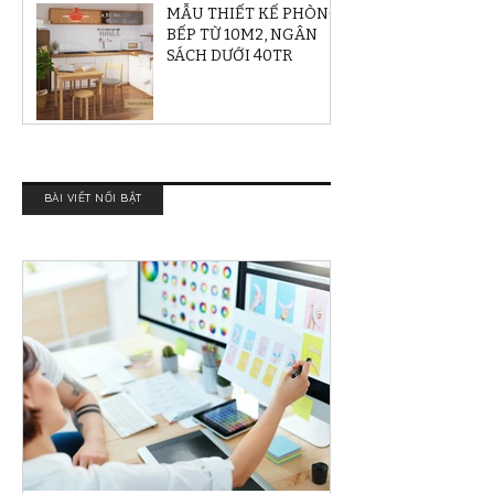
MẪU THIẾT KẾ PHÒNG
BẾP TỪ 10M2, NGÂN
SÁCH DƯỚI 40TR
BÀI VIẾT NỔI BẬT