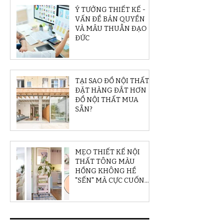
Ý TƯỞNG THIẾT KẾ -
VẤN ĐỀ BẢN QUYỀN
VÀ MÂU THUẪN ĐẠO
ĐỨC
TẠI SAO ĐỒ NỘI THẤT
ĐẶT HÀNG ĐẮT HƠN
ĐỒ NỘI THẤT MUA
SẴN?
MẸO THIẾT KẾ NỘI
THẤT TÔNG MÀU
HỒNG KHÔNG HỀ
"SẾN" MÀ CỰC CUỐN
HÚT VÀ SÁNG TẠO