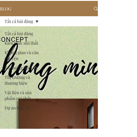
BLOG
Tất cả bài đăng
Tất cả bài đăng
Kiến thức nội thất
Không gian và câu
chuyện
Xu hướng thiết kế
Thị trường và
thương hiệu
Vật liệu và sản
phẩm nội thất
Dự án thực tế