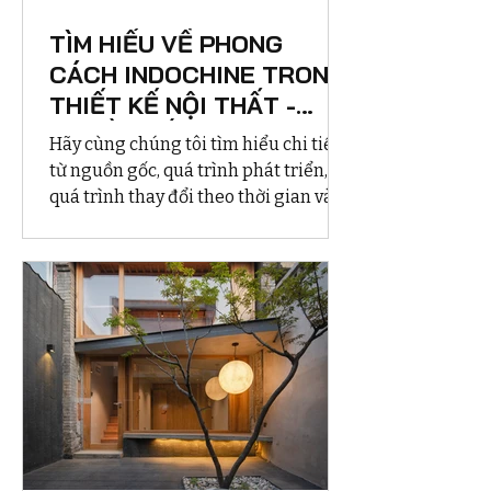
TÌM HIỂU VỀ PHONG
CÁCH INDOCHINE TRONG
THIẾT KẾ NỘI THẤT -
NGUỒN GỐC, QUÁ TRÌNH
Hãy cùng chúng tôi tìm hiểu chi tiết
PHÁT TRIỂN VÀ ỨNG
từ nguồn gốc, quá trình phát triển,
DỤNG THỰC TẾ
quá trình thay đổi theo thời gian và
ứng dụng thực tế vào thiết kế nội thất
ngày nay của phong cách Indochine
nhé!