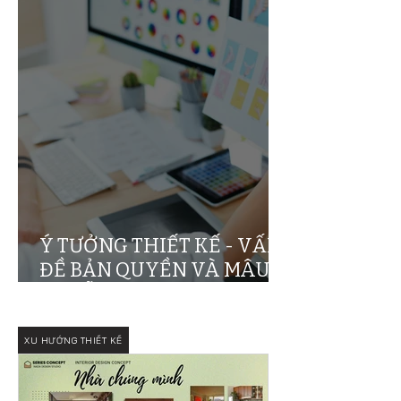
Ý TƯỞNG THIẾT KẾ - VẤN
ĐỀ BẢN QUYỀN VÀ MÂU
THUẪN ĐẠO ĐỨC
XU HƯỚNG THIẾT KẾ