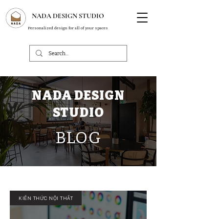
NADA DESIGN STUDIO
Personalized design for all of your spaces
NADA DESIGN
STUDIO
BLOG
KIẾN THỨC NỘI THẤT