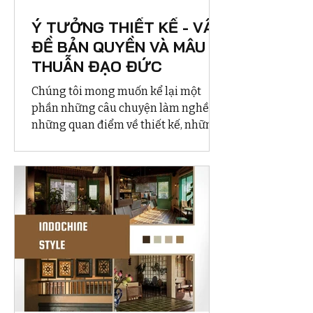
Ý TƯỞNG THIẾT KẾ - VẤN
ĐỀ BẢN QUYỀN VÀ MÂU
THUẪN ĐẠO ĐỨC
Chúng tôi mong muốn kể lại một
phần những câu chuyện làm nghề,
những quan điểm về thiết kế, những
câu chuyện không chỉ của chúng tôi
mà là câu chuyện của nhiều người
làm thế kế sẽ một vài lần phải đối
mặt