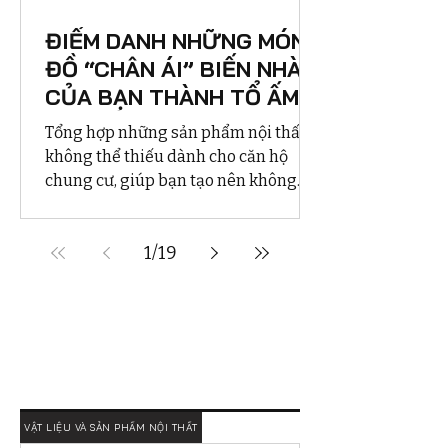
ĐIỂM DANH NHỮNG MÓN
ĐỒ “CHÂN ÁI” BIẾN NHÀ
CỦA BẠN THÀNH TỔ ẤM
LÝ TƯỞNG
Tổng hợp những sản phẩm nội thất
không thể thiếu dành cho căn hộ
chung cư, giúp bạn tạo nên không
gian sống tiện nghi, hiện đại và ấm
cúng
1
/
19
VẬT LIỆU VÀ SẢN PHẨM NỘI THẤT