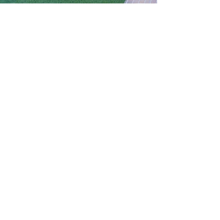
NADA Design Studio
Aug 16, 2021
THIẾT KẾ HIÊN NHÀ NHỎ
XINH