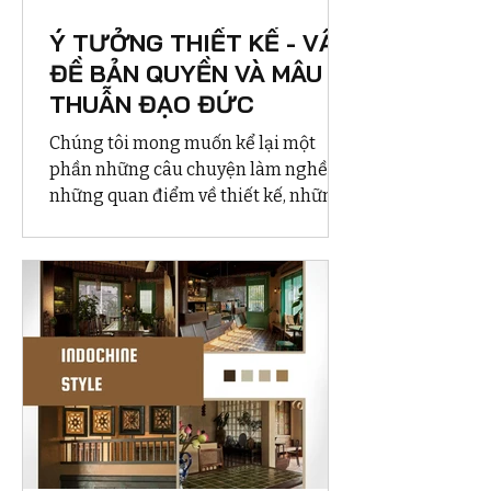
Ý TƯỞNG THIẾT KẾ - VẤN
ĐỀ BẢN QUYỀN VÀ MÂU
THUẪN ĐẠO ĐỨC
Chúng tôi mong muốn kể lại một
phần những câu chuyện làm nghề,
những quan điểm về thiết kế, những
câu chuyện không chỉ của chúng tôi
mà là câu chuyện của nhiều người
làm thế kế sẽ một vài lần phải đối
mặt