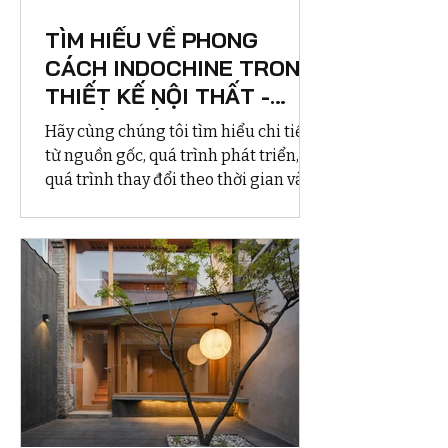
TÌM HIỂU VỀ PHONG
CÁCH INDOCHINE TRONG
THIẾT KẾ NỘI THẤT -
NGUỒN GỐC, QUÁ TRÌNH
Hãy cùng chúng tôi tìm hiểu chi tiết
PHÁT TRIỂN VÀ ỨNG
từ nguồn gốc, quá trình phát triển,
DỤNG THỰC TẾ
quá trình thay đổi theo thời gian và
ứng dụng thực tế vào thiết kế nội thất
ngày nay của phong cách Indochine
nhé!