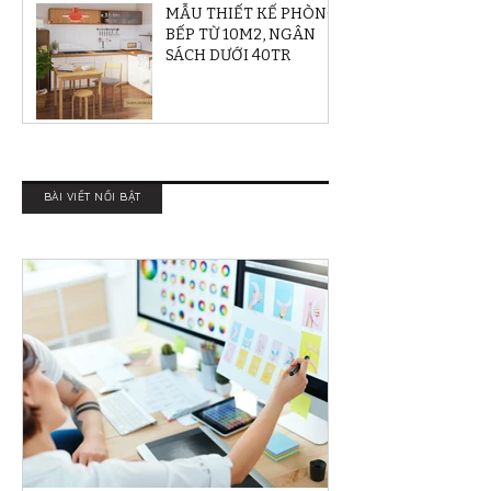
MẪU THIẾT KẾ PHÒNG
BẾP TỪ 10M2, NGÂN
SÁCH DƯỚI 40TR
BÀI VIẾT NỔI BẬT