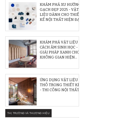
KHÁM PHÁ XU HƯỚNG
GẠCH ĐẸP 2025 - VẬT
LIỆU DÀNH CHO THIẾT
KẾ NỘI THẤT HIỆN ĐẠI
KHÁM PHÁ VẬT LIỆU
CÁCH ÂM SINH HỌC -
GIẢI PHÁP XANH CHO
KHÔNG GIAN HIỆN
ĐẠI
ỨNG DỤNG VẬT LIỆU
THÔ TRONG THIẾT KẾ
- THI CÔNG NỘI THẤT
THỊ TRƯỜNG VÀ THƯƠNG HIỆU