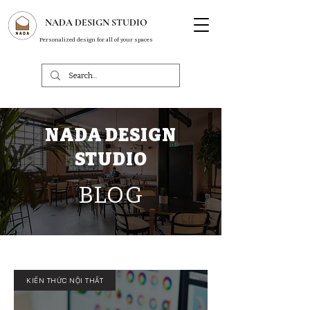
NADA DESIGN STUDIO
Personalized design for all of your spaces
NADA DESIGN
STUDIO
BLOG
KIẾN THỨC NỘI THẤT