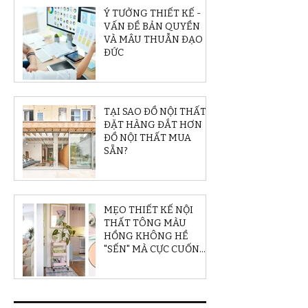
Ý TƯỞNG THIẾT KẾ -
VẤN ĐỀ BẢN QUYỀN
VÀ MÂU THUẪN ĐẠO
ĐỨC
TẠI SAO ĐỒ NỘI THẤT
ĐẶT HÀNG ĐẮT HƠN
ĐỒ NỘI THẤT MUA
SẴN?
MẸO THIẾT KẾ NỘI
THẤT TÔNG MÀU
HỒNG KHÔNG HỀ
"SẾN" MÀ CỰC CUỐN
HÚT VÀ SÁNG TẠO