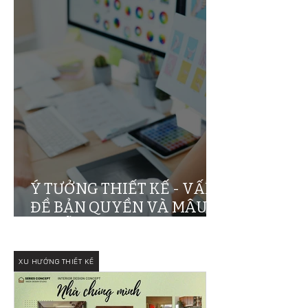
Ý TƯỞNG THIẾT KẾ - VẤN
ĐỀ BẢN QUYỀN VÀ MÂU
THUẪN ĐẠO ĐỨC
XU HƯỚNG THIẾT KẾ