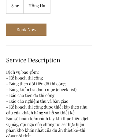
8 hr
8
Hồng Hà
h
r
Book Now
Service Description
Dịch vụ bao gồm:
- Kế hoạch thi công
- Bảng theo dõi tiến độ thi công
- Bảng kiểm tra danh mục (check list)
- Báo cáo tiến độ thi công
- Báo cáo nghiệm thu và bàn giao
- Kế hoạch thi công được thiết lập theo nhu
cầu của khách hàng và hồ sơ thiết kế
Bạn sẽ hoàn toàn rảnh tay khi thực hiện dịch
vụ này, đội ngũ của chúng tôi sẽ thực hiện
phần khó khăn nhất của dự án thiết kế-thi
công nội thất.