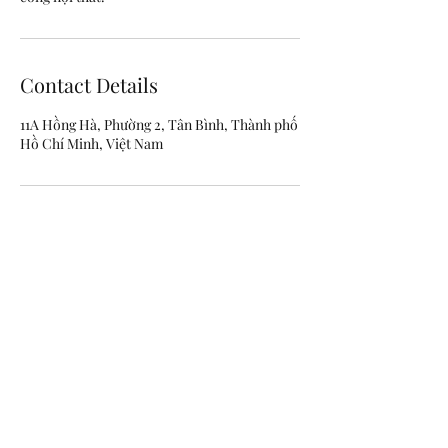
Contact Details
11A Hồng Hà, Phường 2, Tân Bình, Thành phố
Hồ Chí Minh, Việt Nam
NADA DESIGN STUDIO
Personalized design for all of your spaces
Địa chỉ: 11A Hồng Hà, Phường Tân Sơn
Hoà ,TP. Hồ Chí Minh
Điện thoại: 0703 900 540