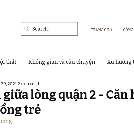
TRANG CHỦ
CÔNG
ội thất
Không gian và câu chuyện
Xu hướng t
 29, 2021
2 min read
Vật liệu và sản phẩm nội thất
Dự án thực tế
 giữa lòng quận 2 - Căn 
hồng trẻ
Hương 