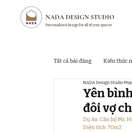
NADA DESIGN STUDIO
Personalized design for all of your spaces
Tất cả bài đăng
Kiến thức n
NADA Design Studio
May
Thị trường và thương hiệu
Yên bình
đôi vợ c
Dự án: Căn hộ Ms. 
Diện tích: 70m2