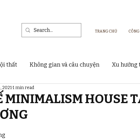
TRANG CHỦ
CÔNG
ội thất
Không gian và câu chuyện
Xu hướng t
4, 2021
1 min read
Vật liệu và sản phẩm nội thất
Dự án thực tế
Ế MINIMALISM HOUSE T
ƯƠNG
ng 