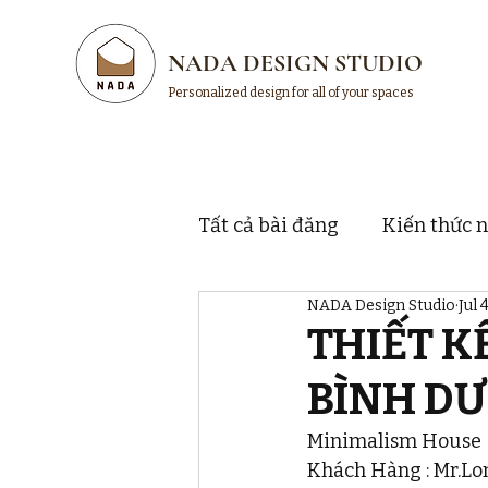
NADA DESIGN STUDIO
Personalized design for all of your spaces
Tất cả bài đăng
Kiến thức n
NADA Design Studio
Jul 
Thị trường và thương hiệu
THIẾT K
BÌNH D
Minimalism House
Khách Hàng : Mr.Lo