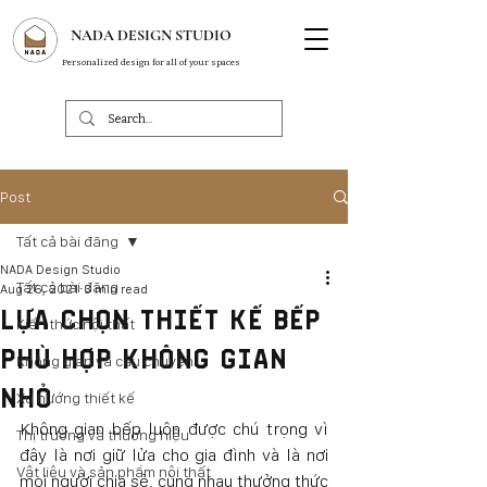
NADA DESIGN STUDIO
Personalized design for all of your spaces
Post
Tất cả bài đăng
NADA Design Studio
Tất cả bài đăng
Aug 26, 2021
3 min read
LỰA CHỌN THIẾT KẾ BẾP
Kiến thức nội thất
PHÙ HỢP KHÔNG GIAN
Không gian và câu chuyện
NHỎ
Xu hướng thiết kế
Không gian bếp luôn được chú trọng vì 
Thị trường và thương hiệu
đây là nơi giữ lửa cho gia đình và là nơi 
Vật liệu và sản phẩm nội thất
mọi người chia sẻ, cùng nhau thưởng thức 