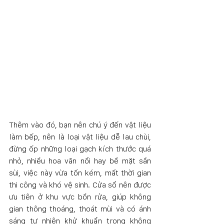
Thêm vào đó, bạn nên chú ý đến vật liệu 
làm bếp, nên là loại vật liệu dễ lau chùi, 
đừng ốp những loại gạch kích thước quá 
nhỏ, nhiều hoa văn nổi hay bề mặt sần 
sùi, việc này vừa tốn kém, mất thời gian 
thi công và khó vệ sinh. Cửa sổ nên được 
ưu tiên ở khu vực bồn rửa, giúp không 
gian thông thoáng, thoát mùi và có ánh 
sáng tự nhiên khử khuẩn trong không 