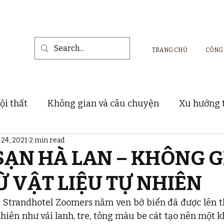
TRANG CHỦ
CÔNG
ội thất
Không gian và câu chuyện
Xu hướng t
 24, 2021
2 min read
Vật liệu và sản phẩm nội thất
Dự án thực tế
ẠN HÀ LAN – KHÔNG 
Ừ VẬT LIỆU TỰ NHIÊN
 Strandhotel Zoomers nằm ven bờ biển đã được lên th
nhiên như vải lanh, tre, tông màu be cát tạo nên một k