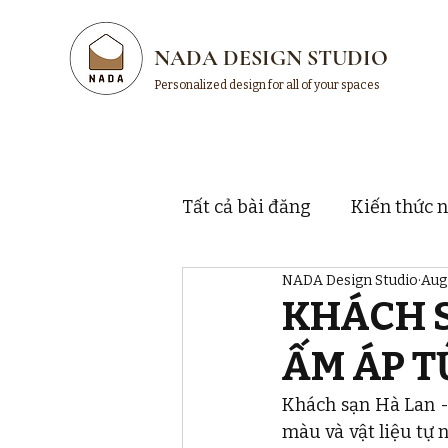
NADA DESIGN STUDIO
Personalized design for all of your spaces
Tất cả bài đăng
Kiến thức n
NADA Design Studio
Aug
Thị trường và thương hiệu
KHÁCH S
ẤM ÁP T
Khách sạn Hà Lan -
màu và vật liệu tự 