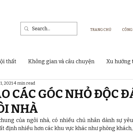
TRANG CHỦ
CÔNG
ội thất
Không gian và câu chuyện
Xu hướng t
1, 2021
4 min read
Vật liệu và sản phẩm nội thất
Dự án thực tế
O CÁC GÓC NHỎ ĐỘC Đ
ÔI NHÀ
hung của ngôi nhà, có nhiều chủ nhân dành sự yêu t
t định nhiều hơn các khu vực khác như phòng khách, 