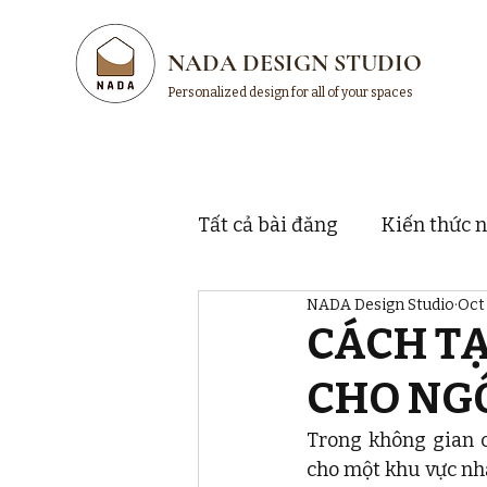
NADA DESIGN STUDIO
Personalized design for all of your spaces
Tất cả bài đăng
Kiến thức n
NADA Design Studio
Oct 
Thị trường và thương hiệu
CÁCH TẠ
CHO NG
Trong không gian c
cho một khu vực nhấ