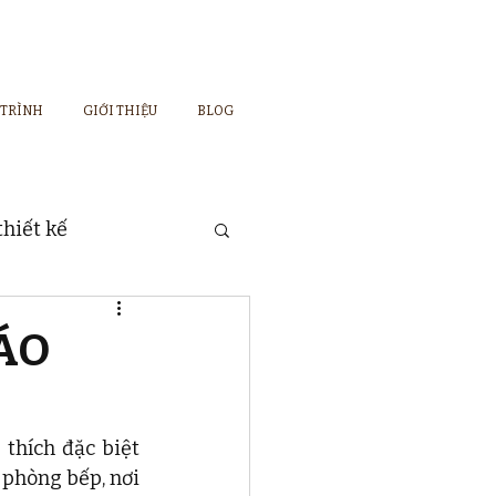
 TRÌNH
GIỚI THIỆU
BLOG
hiết kế
ÁO
hích đặc biệt 
phòng bếp, nơi 