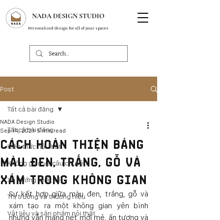
NADA DESIGN STUDIO
Personalized design for all of your spaces
Post
Tất cả bài đăng
NADA Design Studio
Tất cả bài đăng
Sep 14, 2021
5 min read
CÁCH HOÀN THIỆN BẢNG
Kiến thức nội thất
MÀU ĐEN, TRẮNG, GỖ VÀ
Không gian và câu chuyện
XÁM TRONG KHÔNG GIAN
Xu hướng thiết kế
Sự kết hợp giữa màu đen, trắng, gỗ và 
Thị trường và thương hiệu
xám tạo ra một không gian yên bình 
Vật liệu và sản phẩm nội thất
nhưng vẫn mang nét mới mẻ, ấn tượng và 