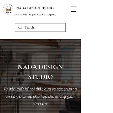
NADA DESIGN STUDIO
Personalized design for all of your spaces
NADA DESIGN
STUDIO
Tư vấn thiết kế nội thất, đưa ra các phương
án và giải pháp phù hợp cho không gian
của bạn.