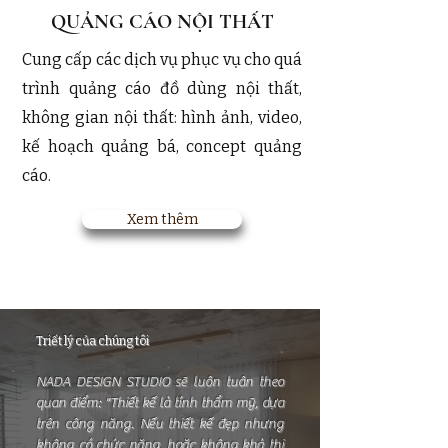
​QUẢNG CÁO NỘI THẤT
Cung cấp các dịch vụ phục vụ cho quá
trình quảng cáo đồ dùng nội thất,
không gian nội thất: hình ảnh, video,
kế hoạch quảng bá, concept quảng
cáo.
Xem thêm
Triết lý của chúng tôi
NADA DESIGN STUDIO sẽ luôn tuân theo
quan điểm: "Thiết kế là tính thẩm mỹ, dựa
trên công năng. Nếu thiết kế đẹp nhưng
không có chức năng, hoặc không khả thi