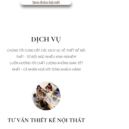
Xem thêm bài viết
DỊCH VỤ
CHÚNG TÔI CUNG CẤP CÁC DỊCH VỤ VỀ THIẾT KẾ NỘI
THẤT - TỪ ĐỘI NGŨ NHIỀU KINH NGHIỆM
LUÔN HƯỚNG TỚI CHẤT LƯỢNG KHÔNG GIAN TỐT
NHẤT - CÁ NHÂN HOÁ VỚI TỪNG KHÁCH HÀNG
TƯ VẤN THIẾT KẾ NỘI THẤT