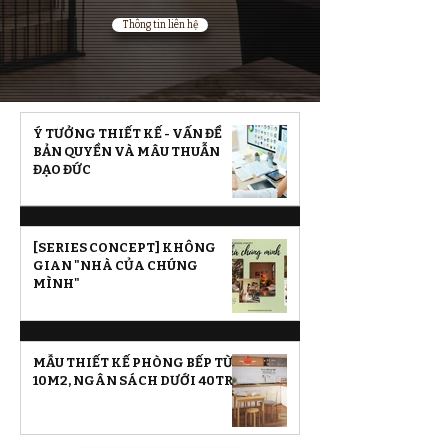
Thông tin liên hệ
Ý TƯỞNG THIẾT KẾ - VẤN ĐỀ
BẢN QUYỀN VÀ MÂU THUẪN
ĐẠO ĐỨC
[SERIES CONCEPT] KHÔNG
GIAN "NHÀ CỦA CHÚNG
MÌNH"
MẪU THIẾT KẾ PHÒNG BẾP TỪ
10M2, NGÂN SÁCH DƯỚI 40TR