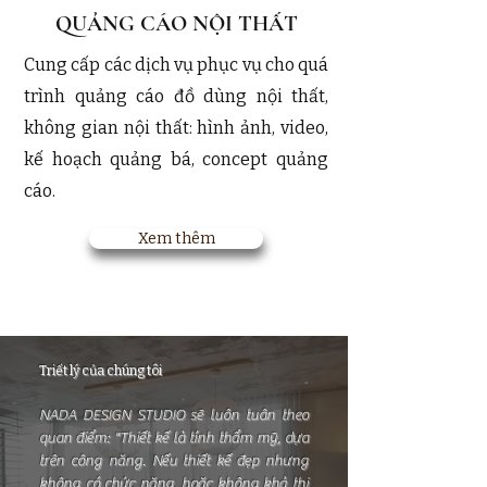
​QUẢNG CÁO NỘI THẤT
Cung cấp các dịch vụ phục vụ cho quá
trình quảng cáo đồ dùng nội thất,
không gian nội thất: hình ảnh, video,
kế hoạch quảng bá, concept quảng
cáo.
Xem thêm
Triết lý của chúng tôi
NADA DESIGN STUDIO sẽ luôn tuân theo
quan điểm: "Thiết kế là tính thẩm mỹ, dựa
trên công năng. Nếu thiết kế đẹp nhưng
không có chức năng, hoặc không khả thi