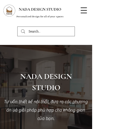
NADA DESIGN STUDIO
Personalized design for all of your spaces
NADA DESIGN
STUDIO
Tư vấn thiết kế nội thất, đưa ra các phương
án và giải pháp phù hợp cho không gian
của bạn.