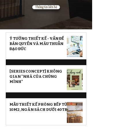
Thông tin liên hệ
Ý TƯỞNG THIẾT KẾ - VẤN ĐỀ
BẢN QUYỀN VÀ MÂU THUẪN
ĐẠO ĐỨC
[SERIES CONCEPT] KHÔNG
GIAN "NHÀ CỦA CHÚNG
MÌNH"
MẪU THIẾT KẾ PHÒNG BẾP TỪ
10M2, NGÂN SÁCH DƯỚI 40TR