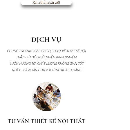
Xem thêm bài viết
DỊCH VỤ
CHÚNG TÔI CUNG CẤP CÁC DỊCH VỤ VỀ THIẾT KẾ NỘI
THẤT - TỪ ĐỘI NGŨ NHIỀU KINH NGHIỆM
LUÔN HƯỚNG TỚI CHẤT LƯỢNG KHÔNG GIAN TỐT
NHẤT - CÁ NHÂN HOÁ VỚI TỪNG KHÁCH HÀNG
TƯ VẤN THIẾT KẾ NỘI THẤT